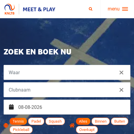
menu
Service
Zoeken
menu
ZOEK EN BOEK NU
×
×
Tennis
Padel
Squash
Alles
Binnen
Buiten
Pickleball
Overkapt