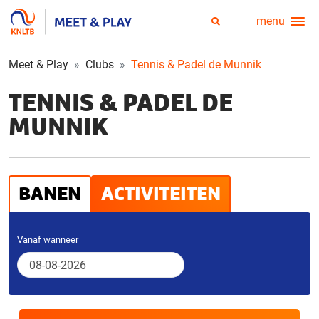
menu
Service
Zoeken
menu
Meet & Play
Clubs
Tennis & Padel de Munnik
TENNIS & PADEL DE
MUNNIK
BANEN
ACTIVITEITEN
Vanaf wanneer