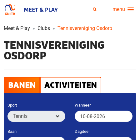
menu
Service
Zoeken
menu
Meet & Play
Clubs
Tennisvereniging Osdorp
TENNISVERENIGING
OSDORP
BANEN
ACTIVITEITEN
Sport
Wanneer
Baan
Dagdeel