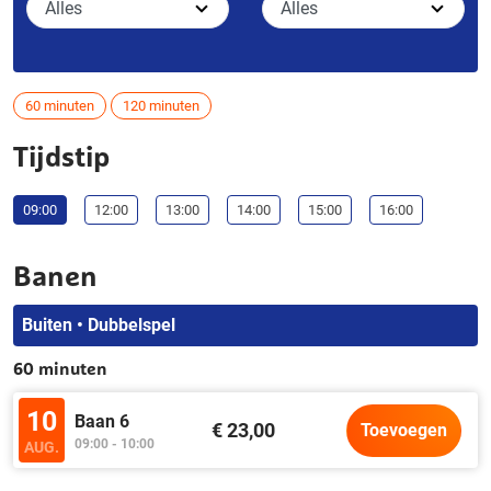
60 minuten
120 minuten
Tijdstip
09:00
12:00
13:00
14:00
15:00
16:00
Banen
Buiten • Dubbelspel
60 minuten
10
Baan 6
€ 23,00
Toevoegen
09:00 - 10:00
AUG.