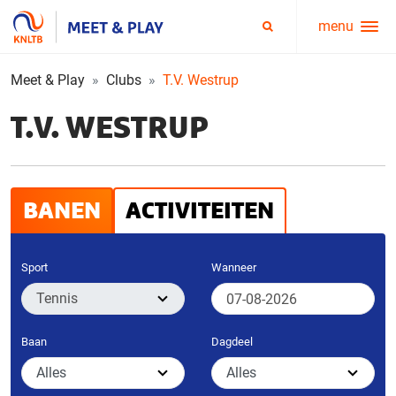
menu
Service
Zoeken
menu
Meet & Play
Clubs
T.V. Westrup
T.V. WESTRUP
BANEN
ACTIVITEITEN
Sport
Wanneer
Baan
Dagdeel