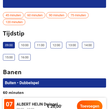
45 minuten
60 minuten
90 minuten
75 minuten
120 minuten
Tijdstip
09:00
10:00
11:00
12:00
13:00
14:00
15:00
16:00
Banen
Buiten • Dubbelspel
60 minuten
07
ALBERT HEIJN Dwingel
...
€ 20,00
Toevoegen