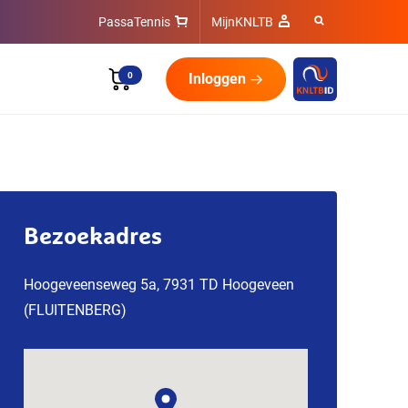
PassaTennis
MijnKNLTB
0
Inloggen
Bezoekadres
Hoogeveenseweg 5a, 7931 TD Hoogeveen
(FLUITENBERG)