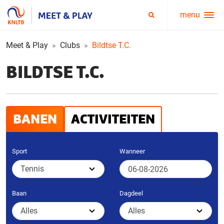
menu
Service
Zoeken
menu
Meet & Play
Clubs
Bildtse T.C.
BILDTSE T.C.
BANEN
ACTIVITEITEN
Sport
Wanneer
Baan
Dagdeel