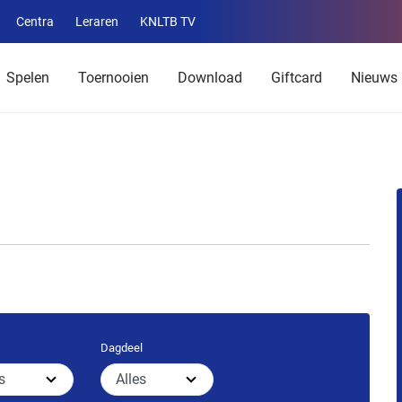
Centra
Leraren
KNLTB TV
Service
menu
Spelen
Toernooien
Download
Giftcard
Nieuws
Dagdeel