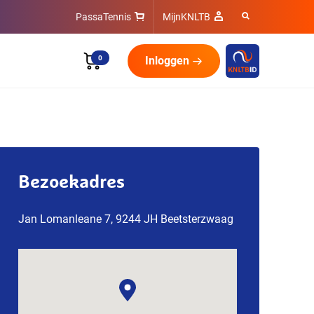
PassaTennis
MijnKNLTB
0
Inloggen
Bezoekadres
Jan Lomanleane 7, 9244 JH Beetsterzwaag