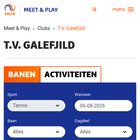
menu
Service
Zoeken
menu
Meet & Play
Clubs
T.V. Galefjild
T.V. GALEFJILD
BANEN
ACTIVITEITEN
Sport
Wanneer
Baan
Dagdeel