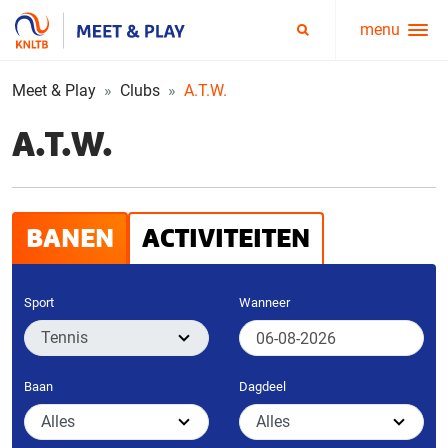
menu
Service
Zoeken
menu
Meet & Play
Clubs
A.T.W.
A.T.W.
BANEN
ACTIVITEITEN
Sport
Wanneer
Baan
Dagdeel