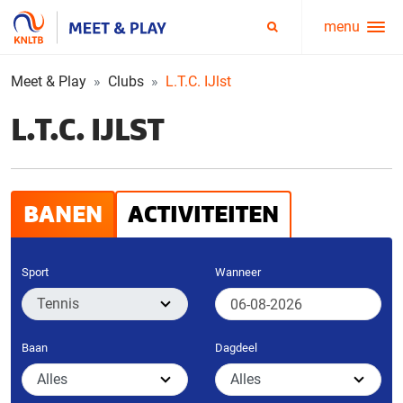
menu
Service
Zoeken
menu
Meet & Play
Clubs
L.T.C. IJlst
L.T.C. IJLST
BANEN
ACTIVITEITEN
Sport
Wanneer
Baan
Dagdeel