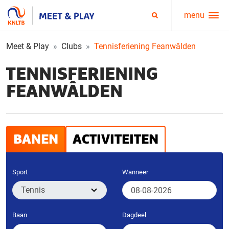
menu
Service
Zoeken
menu
Meet & Play
Clubs
Tennisferiening Feanwâlden
TENNISFERIENING
FEANWÂLDEN
BANEN
ACTIVITEITEN
Sport
Wanneer
Baan
Dagdeel