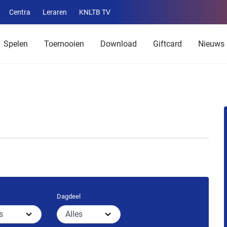
Centra
Leraren
KNLTB TV
Service
menu
Spelen
Toernooien
Download
Giftcard
Nieuws
Dagdeel