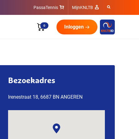
PassaTennis
MijnKNLTB
0
Inloggen
Bezoekadres
Irenestraat 18, 6687 BN ANGEREN