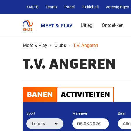
Overige
KNLTB
Tennis
Padel
Pickleball
Verenigingen
KNLTB
websites
Uitleg
Ontdekken
Meet & Play
Clubs
T.V. Angeren
T.V. ANGEREN
BANEN
ACTIVITEITEN
Sport
Wanneer
Baan