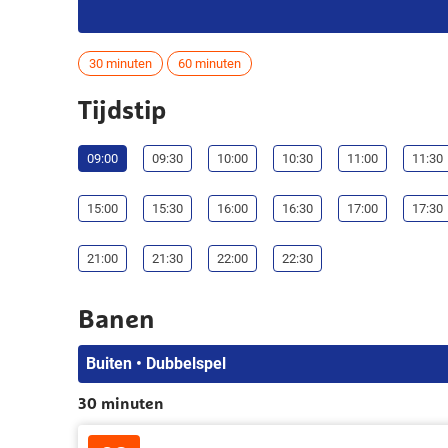
30 minuten
60 minuten
Tijdstip
09:00
09:30
10:00
10:30
11:00
11:30
15:00
15:30
16:00
16:30
17:00
17:30
21:00
21:30
22:00
22:30
Banen
Buiten • Dubbelspel
30 minuten