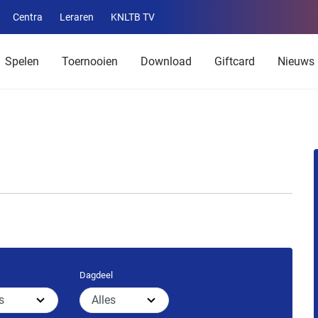
Centra
Leraren
KNLTB TV
Service
menu
Spelen
Toernooien
Download
Giftcard
Nieuws
Dagdeel