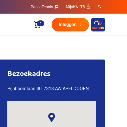
PassaTennis
MijnKNLTB
0
Inloggen
Bezoekadres
Pijnboomlaan 30, 7313 AW APELDOORN