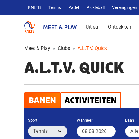
Overige
KNLTB
Tennis
Padel
Pickleball
Verenigingen
KNLTB
websites
Uitleg
Ontdekken
Meet & Play
Clubs
A.L.T.V. Quick
A.L.T.V. QUICK
BANEN
ACTIVITEITEN
Sport
Wanneer
Baan