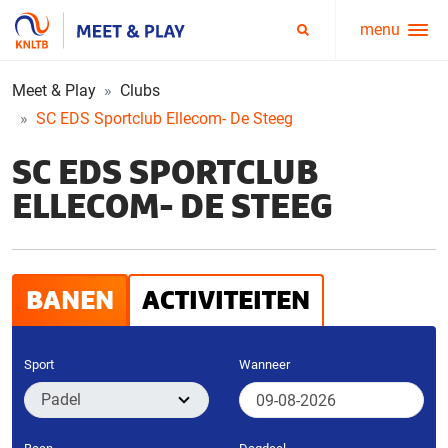
menu
Service
Zoeken
menu
Meet & Play
Clubs
SC EDS Sportclub Ellecom- De Steeg
SC EDS SPORTCLUB
ELLECOM- DE STEEG
BANEN
ACTIVITEITEN
Sport
Wanneer