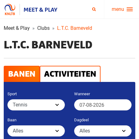
menu
Service
Zoeken
menu
Meet & Play
Clubs
L.T.C. Barneveld
L.T.C. BARNEVELD
BANEN
ACTIVITEITEN
Sport
Wanneer
Baan
Dagdeel