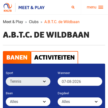
menu
Service
Zoeken
menu
Meet & Play
Clubs
A.B.T.C. de Wildbaan
A.B.T.C. DE WILDBAAN
BANEN
ACTIVITEITEN
Sport
Wanneer
Baan
Dagdeel