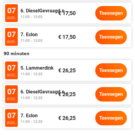
07
6. DieselGevraagd.n
...
€ 17,50
Toevoegen
11:05 - 12:05
AUG.
07
7. Eclon
€ 17,50
Toevoegen
11:05 - 12:05
AUG.
90 minuten
07
5. Lammerdink
€ 26,25
Toevoegen
11:05 - 12:35
AUG.
07
6. DieselGevraagd.n
...
€ 26,25
Toevoegen
11:05 - 12:35
AUG.
07
7. Eclon
€ 26,25
Toevoegen
11:05 - 12:35
AUG.