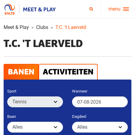
menu
Service
Zoeken
menu
Meet & Play
Clubs
T.C. 't Laerveld
T.C. 'T LAERVELD
BANEN
ACTIVITEITEN
Sport
Wanneer
Baan
Dagdeel