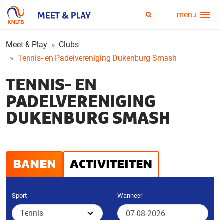
menu
Service
Zoeken
menu
Meet & Play
Clubs
Tennis- en Padelvereniging Dukenburg Smash
TENNIS- EN
PADELVERENIGING
DUKENBURG SMASH
BANEN
ACTIVITEITEN
Sport
Wanneer