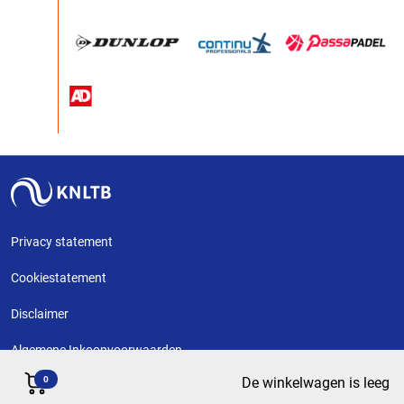
Privacy statement
Cookiestatement
Disclaimer
Algemene Inkoopvoorwaarden
0
De winkelwagen is leeg
Copyright KNLTB @ 2026