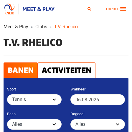
menu
Service
Zoeken
menu
Meet & Play
Clubs
T.V. Rhelico
T.V. RHELICO
BANEN
ACTIVITEITEN
Sport
Wanneer
Baan
Dagdeel