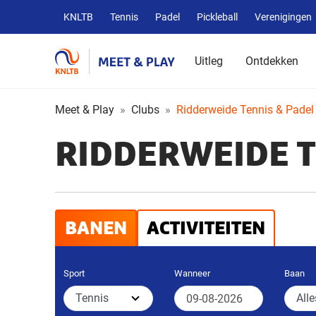
Overige
KNLTB
Tennis
Padel
Pickleball
Verenigingen
KNLTB
websites
Uitleg
Ontdekken
Meet & Play
Clubs
Ridderweide Tennis & Padel
RIDDERWEIDE T
BANEN
ACTIVITEITEN
Sport
Wanneer
Baan