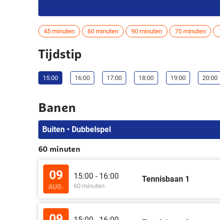
45 minuten
60 minuten
90 minuten
75 minuten
Tijdstip
15:00
16:00
17:00
18:00
19:00
20:00
Banen
Buiten • Dubbelspel
60 minuten
09
15:00 - 16:00
Tennisbaan 1
60 minuten
AUG.
09
15:00 - 16:00