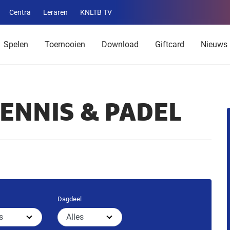
Centra
Leraren
KNLTB TV
Service
menu
Spelen
Toernooien
Download
Giftcard
Nieuws
ENNIS & PADEL
Dagdeel