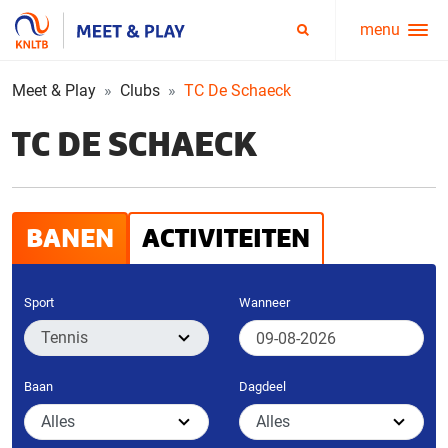
menu
Service
Zoeken
menu
Meet & Play
Clubs
TC De Schaeck
TC DE SCHAECK
BANEN
ACTIVITEITEN
Sport
Wanneer
Baan
Dagdeel