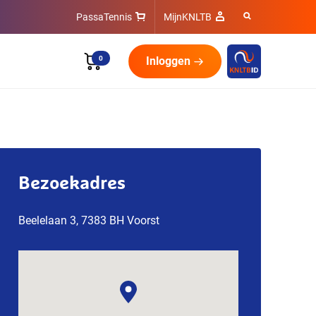
PassaTennis
MijnKNLTB
0
Inloggen
Bezoekadres
Beelelaan 3, 7383 BH Voorst