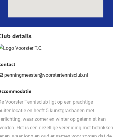
Club details
Contact
penningmeester@voorstertennisclub.nl
Accommodatie
De Voorster Tennisclub ligt op een prachtige
buitenlocatie en heeft
5 kunstgrasbanen met
verlichting, waar zomer en winter op getennist kan
worden. Het is een gezellige vereniging met betrokken
leden, waar jong en oud er samen voor zorgen dat de