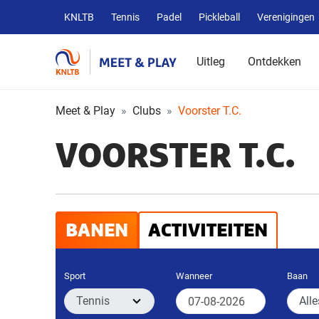
Overige
KNLTB
Tennis
Padel
Pickleball
Verenigingen
KNLTB
websites
Uitleg
Ontdekken
Meet & Play
Clubs
Voorster T.C.
VOORSTER T.C.
BANEN
ACTIVITEITEN
Sport
Wanneer
Baan