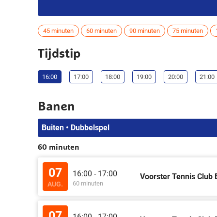
45 minuten
60 minuten
90 minuten
75 minuten
Tijdstip
16:00
17:00
18:00
19:00
20:00
21:00
Banen
Buiten • Dubbelspel
60 minuten
07
16:00 - 17:00
Voorster Tennis Club 
60 minuten
AUG.
07
16:00 - 17:00