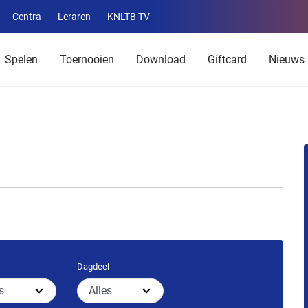
Centra
Leraren
KNLTB TV
Service
menu
Spelen
Toernooien
Download
Giftcard
Nieuws
Dagdeel