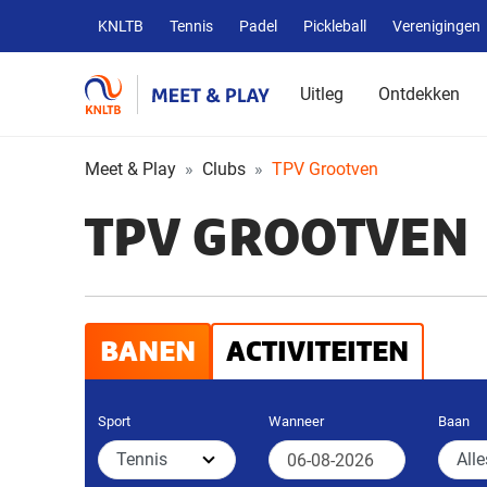
Overige
KNLTB
Tennis
Padel
Pickleball
Verenigingen
KNLTB
websites
Uitleg
Ontdekken
Meet & Play
Clubs
TPV Grootven
TPV GROOTVEN
BANEN
ACTIVITEITEN
Sport
Wanneer
Baan