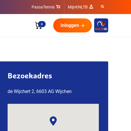
PassaTennis
MijnKNLTB
0
Inloggen
Bezoekadres
de Wijchert 2, 6603 AG Wijchen