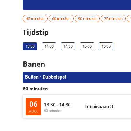
45 minuten
60 minuten
90 minuten
75 minuten
Tijdstip
13:30
14:00
14:30
15:00
15:30
Banen
Buiten • Dubbelspel
60 minuten
06
13:30 - 14:30
Tennisbaan 3
60 minuten
AUG.