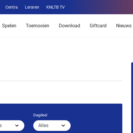
Centra
Leraren
KNLTB TV
Service
menu
Spelen
Toernooien
Download
Giftcard
Nieuws
Dagdeel