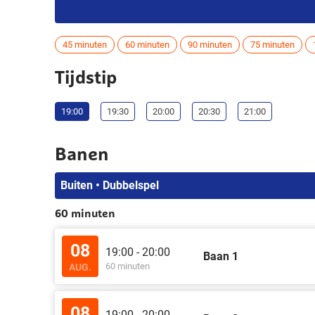
45 minuten
60 minuten
90 minuten
75 minuten
Tijdstip
19:00
19:30
20:00
20:30
21:00
Banen
Buiten • Dubbelspel
60 minuten
08
19:00 - 20:00
Baan 1
60 minuten
AUG.
08
19:00 - 20:00