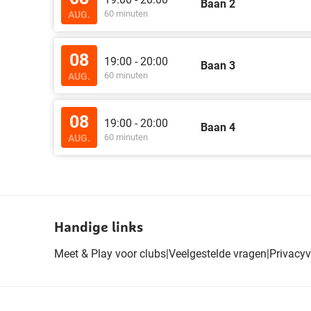
Baan 2
60 minuten
AUG.
08
19:00 - 20:00
Baan 3
60 minuten
AUG.
08
19:00 - 20:00
Baan 4
60 minuten
AUG.
Handige links
Meet & Play voor clubs
|
Veelgestelde vragen
|
Privacyv