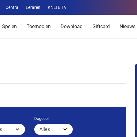
Centra
Leraren
KNLTB TV
Service
menu
Spelen
Toernooien
Download
Giftcard
Nieuws
Dagdeel