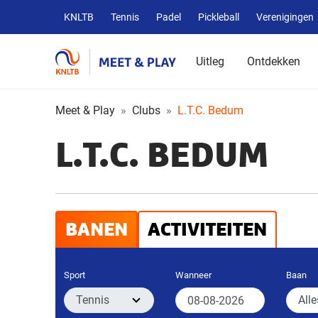
Overige
KNLTB
Tennis
Padel
Pickleball
Verenigingen
KNLTB
websites
Uitleg
Ontdekken
Meet & Play
Clubs
L.T.C. Bedum
L.T.C. BEDUM
BANEN
ACTIVITEITEN
Sport
Wanneer
Baan