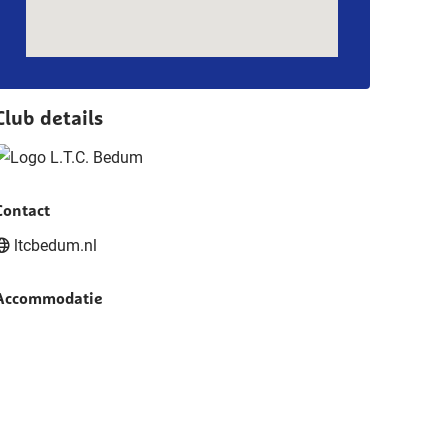
Club details
Contact
ltcbedum.nl
Accommodatie