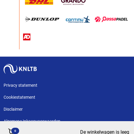
Privacy statement
Cookiestatement
Disclaimer
Algemene Inkoopvoorwaarden
0
De winkelwagen is leeg
Copyright KNLTB @ 2026