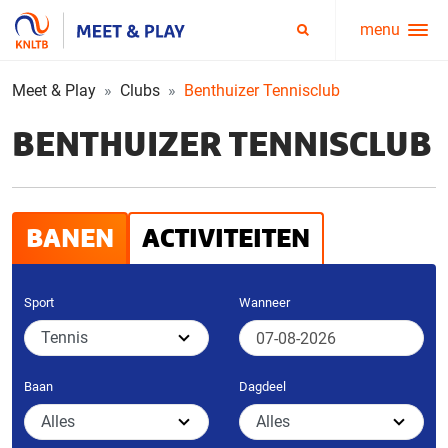
menu
Service
Zoeken
menu
Meet & Play
Clubs
Benthuizer Tennisclub
BENTHUIZER TENNISCLUB
BANEN
ACTIVITEITEN
Sport
Wanneer
Baan
Dagdeel