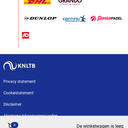
Privacy statement
Cookiestatement
Disclaimer
Algemene Inkoopvoorwaarden
0
De winkelwagen is leeg
Copyright KNLTB @ 2026