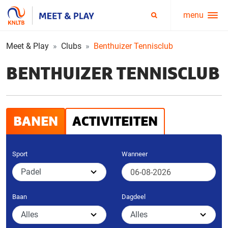
menu
Service
Zoeken
menu
Meet & Play
Clubs
Benthuizer Tennisclub
BENTHUIZER TENNISCLUB
BANEN
ACTIVITEITEN
Sport
Wanneer
Baan
Dagdeel