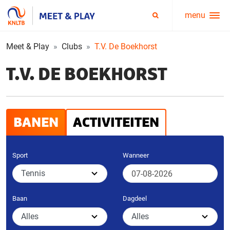
menu
Service
Zoeken
menu
Meet & Play
Clubs
T.V. De Boekhorst
T.V. DE BOEKHORST
BANEN
ACTIVITEITEN
Sport
Wanneer
Baan
Dagdeel