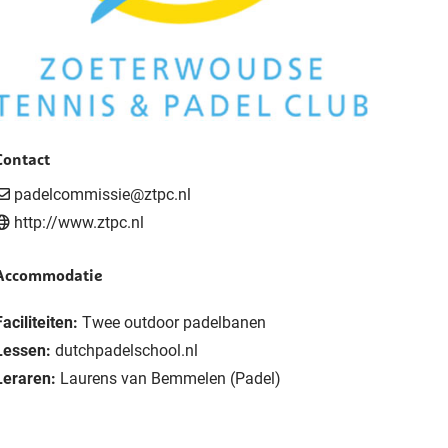
Contact
padelcommissie@ztpc.nl
http://www.ztpc.nl
Accommodatie
Faciliteiten:
Twee outdoor padelbanen
Lessen:
dutchpadelschool.nl
Leraren:
Laurens van Bemmelen (Padel)