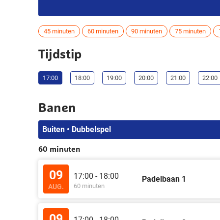
45 minuten
60 minuten
90 minuten
75 minuten
Tijdstip
17:00
18:00
19:00
20:00
21:00
22:00
Banen
Buiten • Dubbelspel
60 minuten
09
17:00 - 18:00
Padelbaan 1
60 minuten
AUG.
09
17:00 - 18:00