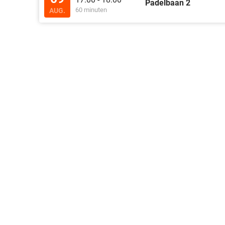
Padelbaan 2
60 minuten
AUG.