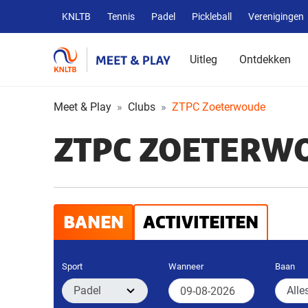
Overige
KNLTB
Tennis
Padel
Pickleball
Verenigingen
KNLTB
websites
Uitleg
Ontdekken
Meet & Play
Clubs
ZTPC Zoeterwoude
ZTPC ZOETERW
BANEN
ACTIVITEITEN
Sport
Wanneer
Baan