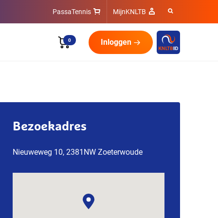
PassaTennis
MijnKNLTB
0
Inloggen
Bezoekadres
Nieuweweg 10, 2381NW Zoeterwoude