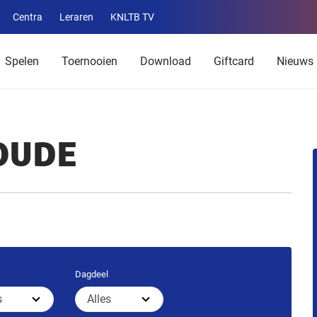
Centra
Leraren
KNLTB TV
Service
menu
Spelen
Toernooien
Download
Giftcard
Nieuws
OUDE
Dagdeel