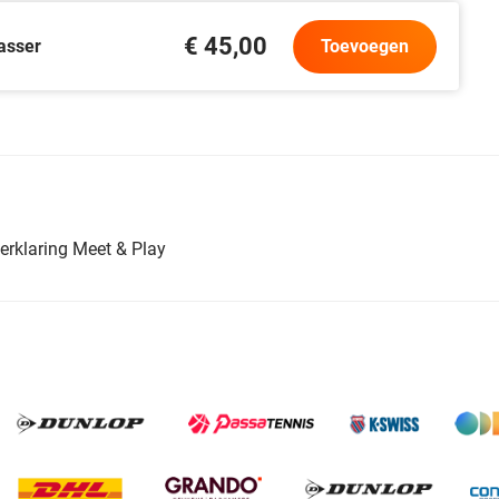
€ 45,00
asser
Toevoegen
erklaring Meet & Play