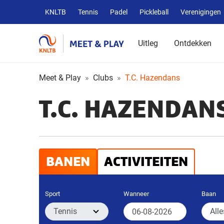
Overige
KNLTB
Tennis
Padel
Pickleball
Verenigingen
KNLTB
websites
Uitleg
Ontdekken
Meet & Play
Clubs
T.C. Hazendans
T.C. HAZENDAN
BANEN
ACTIVITEITEN
Sport
Wanneer
Baan