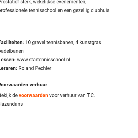
Prestatief sterk, wekelijkse evenementen,
professionele tennisschool en een gezellig clubhuis.
Faciliteiten:
10 gravel tennisbanen, 4 kunstgras
padelbanen
Lessen:
www.startennisschool.nl
Leraren:
Roland Pechler
Voorwaarden verhuur
Bekijk de
voorwaarden
voor verhuur van T.C.
Hazendans