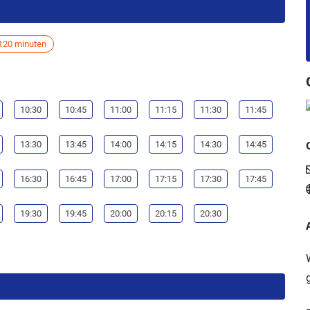
120 minuten
10:30
10:45
11:00
11:15
11:30
11:45
13:30
13:45
14:00
14:15
14:30
14:45
16:30
16:45
17:00
17:15
17:30
17:45
19:30
19:45
20:00
20:15
20:30