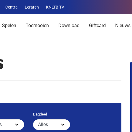
Centra
Leraren
KNLTB TV
Service
menu
Spelen
Toernooien
Download
Giftcard
Nieuws
S
Dagdeel