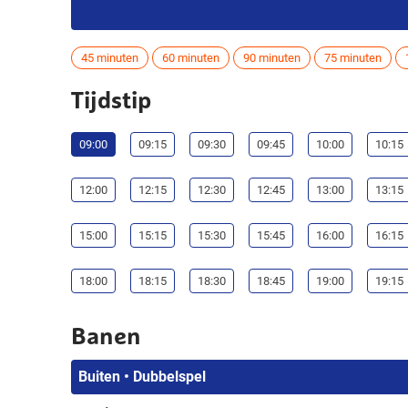
45 minuten
60 minuten
90 minuten
75 minuten
Tijdstip
09:00
09:15
09:30
09:45
10:00
10:15
12:00
12:15
12:30
12:45
13:00
13:15
15:00
15:15
15:30
15:45
16:00
16:15
18:00
18:15
18:30
18:45
19:00
19:15
Banen
Buiten • Dubbelspel