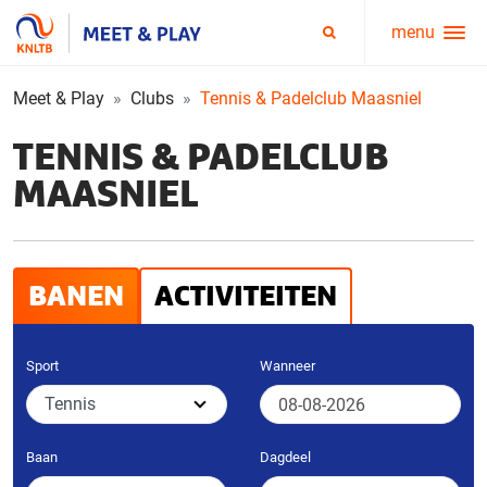
menu
Service
Zoeken
menu
Meet & Play
Clubs
Tennis & Padelclub Maasniel
TENNIS & PADELCLUB
MAASNIEL
BANEN
ACTIVITEITEN
Sport
Wanneer
Baan
Dagdeel