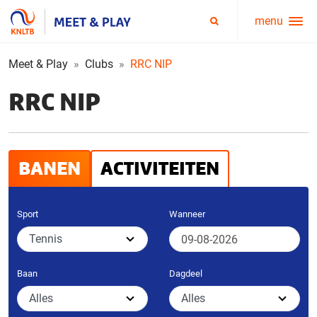
menu
Service
Zoeken
menu
Meet & Play
Clubs
RRC NIP
RRC NIP
BANEN
ACTIVITEITEN
Sport
Wanneer
Baan
Dagdeel