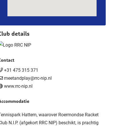
Club details
Contact
+31 475 315 371
meetandplay@rrc-nip.nl
www.rrc-nip.nl
Accommodatie
Tennispark Hattem, waarover Roermondse Racket
Club N.I.P. (afgekort RRC NIP) beschikt, is prachtig