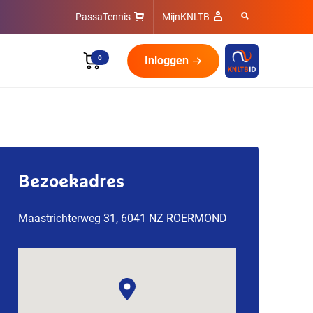
PassaTennis
MijnKNLTB
0
Inloggen
Bezoekadres
Maastrichterweg 31, 6041 NZ ROERMOND