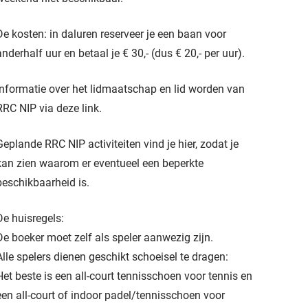
De kosten: in daluren reserveer je een baan voor
anderhalf uur en betaal je € 30,- (dus € 20,- per uur).
Informatie over het lidmaatschap en lid worden van
RRC NIP via deze
link
.
Geplande RRC NIP activiteiten vind je
hier
, zodat je
kan zien waarom er eventueel een beperkte
beschikbaarheid is.
De huisregels:
De boeker moet zelf als speler aanwezig zijn.
Alle spelers dienen geschikt schoeisel te dragen:
Het beste is een all-court tennisschoen voor tennis en
een all-court of indoor padel/tennisschoen voor