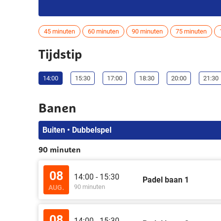
45 minuten
60 minuten
90 minuten
75 minuten
Tijdstip
14:00
15:30
17:00
18:30
20:00
21:30
Banen
Buiten • Dubbelspel
90 minuten
08
14:00 - 15:30
Padel baan 1
90 minuten
AUG.
08
14:00 - 15:30