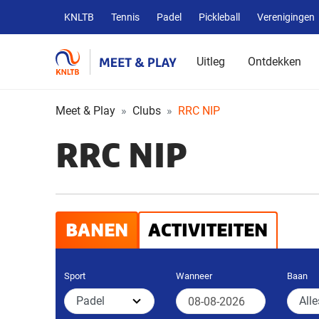
Overige
KNLTB
Tennis
Padel
Pickleball
Verenigingen
KNLTB
websites
Uitleg
Ontdekken
Meet & Play
Clubs
RRC NIP
RRC NIP
BANEN
ACTIVITEITEN
Sport
Wanneer
Baan