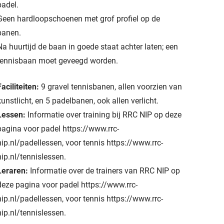
padel.
Geen hardloopschoenen met grof profiel op de
banen.
Na huurtijd de baan in goede staat achter laten; een
tennisbaan moet geveegd worden.
Faciliteiten:
9 gravel tennisbanen, allen voorzien van
kunstlicht, en 5 padelbanen, ook allen verlicht.
Lessen:
Informatie over training bij RRC NIP op deze
pagina voor padel https://www.rrc-
nip.nl/padellessen, voor tennis https://www.rrc-
nip.nl/tennislessen.
Leraren:
Informatie over de trainers van RRC NIP op
deze pagina voor padel https://www.rrc-
nip.nl/padellessen, voor tennis https://www.rrc-
nip.nl/tennislessen.