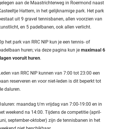
gelegen aan de Maastrichterweg in Roermond naast
Kasteeltje Hattem, in het gelijknamige park. Het park
bestaat uit 9 gravel tennisbanen, allen voorzien van
kunstlicht, en 5 padelbanen, ook allen verlicht.
Op het park van RRC NIP kun je een tennis- of
padelbaan huren; via deze pagina kun je
maximaal 6
dagen vooruit huren
.
Leden van RRC NIP kunnen van 7:00 tot 23:00 een
baan reserveren en voor niet-leden is dit beperkt tot
de daluren.
Daluren: maandag t/m vrijdag van 7:00-19:00 en in
het weekend na 14:00. Tijdens de competitie (april-
juni, september-oktober) zijn de tennisbanen in het
weekend niet beschikbaar.