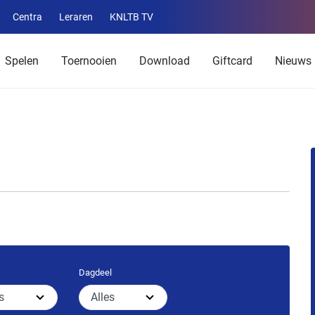
Centra
Leraren
KNLTB TV
Service
menu
Spelen
Toernooien
Download
Giftcard
Nieuws
Dagdeel