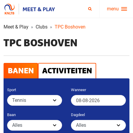
menu
Service
Zoeken
menu
Meet & Play
Clubs
TPC Boshoven
TPC BOSHOVEN
BANEN
ACTIVITEITEN
Sport
Wanneer
Baan
Dagdeel