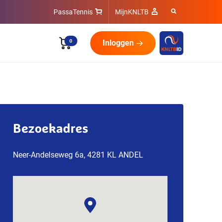
PassaTennis
MijnKNLTB
0
Inloggen
Bezoekadres
Neer-Andelseweg 6a, 4281 KL ANDEL