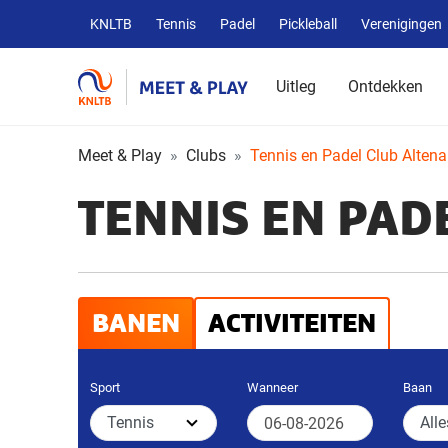
Overige
KNLTB
Tennis
Padel
Pickleball
Verenigingen
KNLTB
websites
Uitleg
Ontdekken
Meet & Play
Clubs
Tennis en Padel Club Altena
TENNIS EN PAD
BANEN
ACTIVITEITEN
Sport
Wanneer
Baan