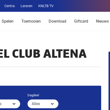
Centra
Leraren
KNLTB TV
Service
menu
Spelen
Toernooien
Download
Giftcard
Nieuws
EL CLUB ALTENA
Dagdeel