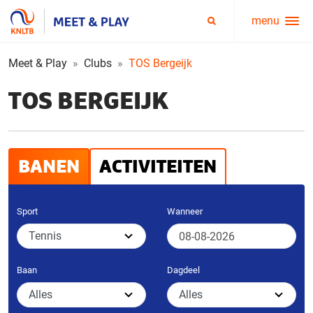
menu
Service
Zoeken
menu
Meet & Play
Clubs
TOS Bergeijk
TOS BERGEIJK
BANEN
ACTIVITEITEN
Sport
Wanneer
Baan
Dagdeel