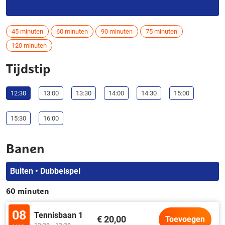
45 minuten
60 minuten
90 minuten
75 minuten
120 minuten
Tijdstip
12:30
13:00
13:30
14:00
14:30
15:00
15:30
16:00
Banen
Buiten • Dubbelspel
60 minuten
08
Tennisbaan 1
€ 20,00
Toevoegen