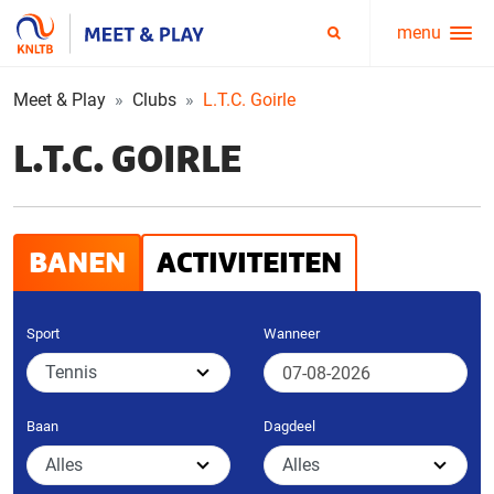
menu
Service
Zoeken
menu
Meet & Play
Clubs
L.T.C. Goirle
L.T.C. GOIRLE
BANEN
ACTIVITEITEN
Sport
Wanneer
Baan
Dagdeel