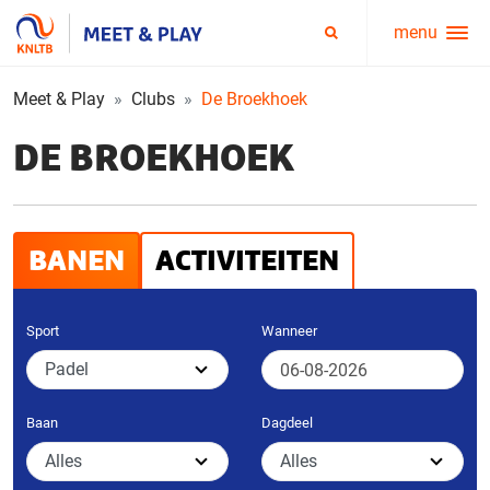
menu
Service
Zoeken
menu
Meet & Play
Clubs
De Broekhoek
DE BROEKHOEK
BANEN
ACTIVITEITEN
Sport
Wanneer
Baan
Dagdeel