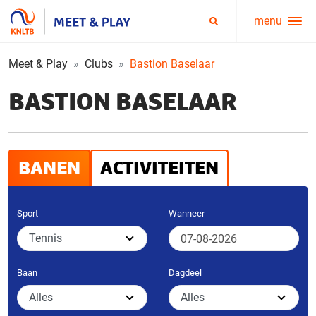
menu
Service
Zoeken
menu
Meet & Play
Clubs
Bastion Baselaar
BASTION BASELAAR
BANEN
ACTIVITEITEN
Sport
Wanneer
Baan
Dagdeel