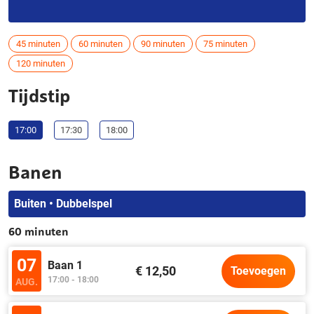
45 minuten
60 minuten
90 minuten
75 minuten
120 minuten
Tijdstip
17:00
17:30
18:00
Banen
Buiten • Dubbelspel
60 minuten
07
Baan 1
€ 12,50
Toevoegen
17:00 - 18:00
AUG.