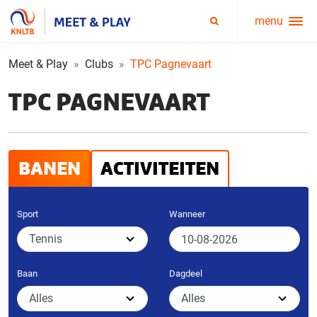
menu
Service
Zoeken
menu
Meet & Play
Clubs
TPC Pagnevaart
TPC PAGNEVAART
BANEN
ACTIVITEITEN
Sport
Wanneer
Baan
Dagdeel