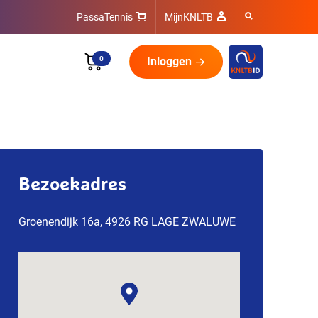
PassaTennis
MijnKNLTB
0
Inloggen
Bezoekadres
Groenendijk 16a, 4926 RG LAGE ZWALUWE