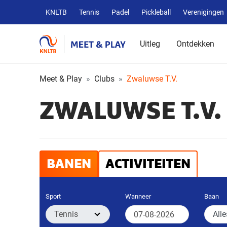
Overige
KNLTB
Tennis
Padel
Pickleball
Verenigingen
KNLTB
websites
Uitleg
Ontdekken
Meet & Play
Clubs
Zwaluwse T.V.
ZWALUWSE T.V.
BANEN
ACTIVITEITEN
Sport
Wanneer
Baan