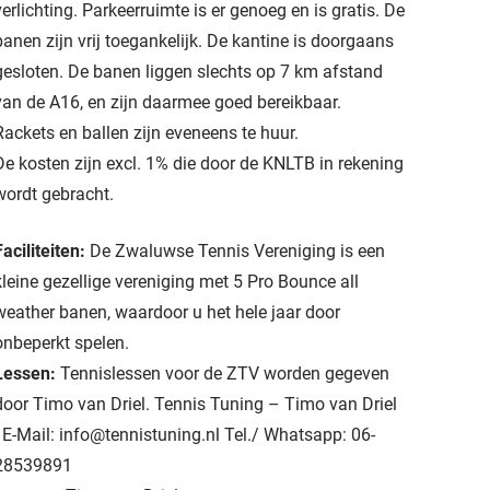
verlichting. Parkeerruimte is er genoeg en is gratis. De
banen zijn vrij toegankelijk. De kantine is doorgaans
gesloten. De banen liggen slechts op 7 km afstand
van de A16, en zijn daarmee goed bereikbaar.
Rackets en ballen zijn eveneens te huur.
De kosten zijn excl. 1% die door de KNLTB in rekening
wordt gebracht.
Faciliteiten:
De Zwaluwse Tennis Vereniging is een
kleine gezellige vereniging met 5 Pro Bounce all
weather banen, waardoor u het hele jaar door
onbeperkt spelen.
Lessen:
Tennislessen voor de ZTV worden gegeven
door Timo van Driel. Tennis Tuning – Timo van Driel
- E-Mail: info@tennistuning.nl Tel./ Whatsapp: 06-
28539891