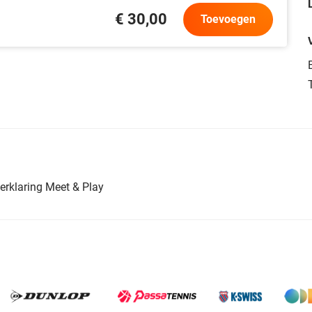
€ 30,00
Toevoegen
T
erklaring Meet & Play