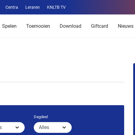
Centra
Leraren
KNLTB TV
Service
menu
Spelen
Toernooien
Download
Giftcard
Nieuws
Dagdeel