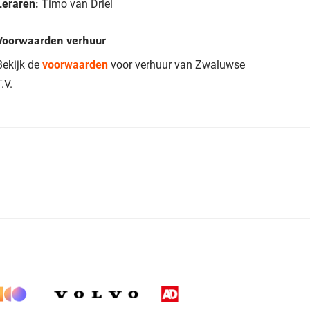
Leraren:
Timo van Driel
Voorwaarden verhuur
Bekijk de
voorwaarden
voor verhuur van Zwaluwse
.V.