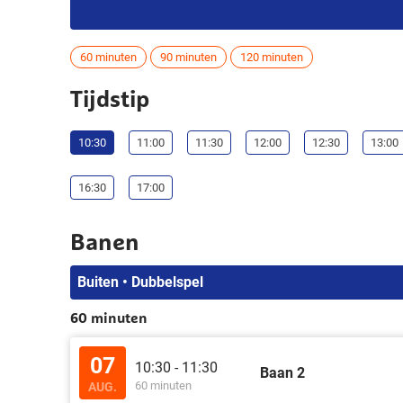
60 minuten
90 minuten
120 minuten
Tijdstip
10:30
11:00
11:30
12:00
12:30
13:00
16:30
17:00
Banen
Buiten • Dubbelspel
60 minuten
07
10:30 - 11:30
Baan 2
60 minuten
AUG.