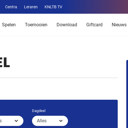
Centra
Leraren
KNLTB TV
Service
menu
Spelen
Toernooien
Download
Giftcard
Nieuws
EL
Dagdeel