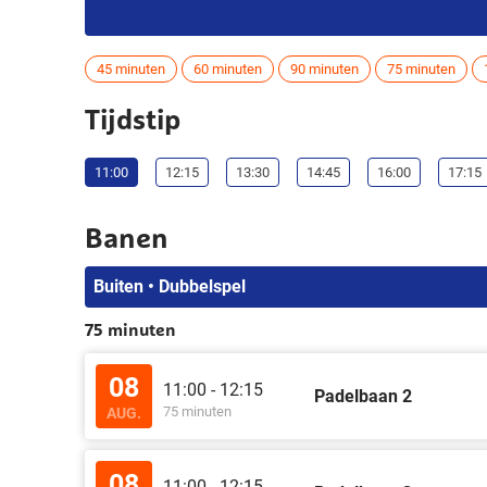
45 minuten
60 minuten
90 minuten
75 minuten
Tijdstip
11:00
12:15
13:30
14:45
16:00
17:15
Banen
Buiten • Dubbelspel
75 minuten
08
11:00 - 12:15
Padelbaan 2
75 minuten
AUG.
08
11:00 - 12:15