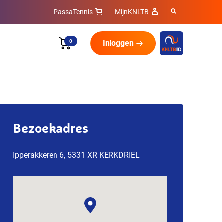
PassaTennis
MijnKNLTB
0
Inloggen
Bezoekadres
Ipperakkeren 6, 5331 XR KERKDRIEL