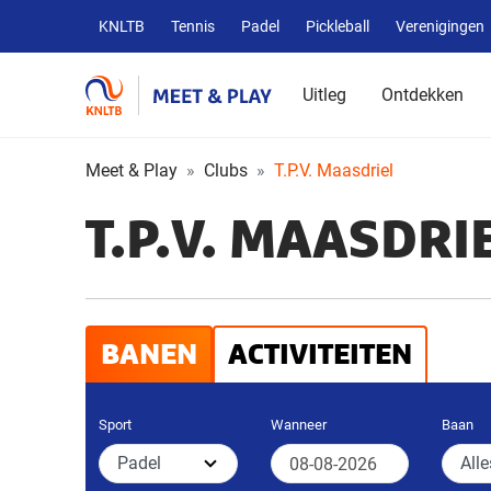
Overige
KNLTB
Tennis
Padel
Pickleball
Verenigingen
KNLTB
websites
Uitleg
Ontdekken
Meet & Play
Clubs
T.P.V. Maasdriel
T.P.V. MAASDRI
BANEN
ACTIVITEITEN
Sport
Wanneer
Baan