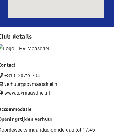
Club details
Contact
+31 6 30726704
verhuur@tpvmaasdriel.nl
www.tpvmaasdriel.nl
Accommodatie
Openingstijden verhuur
Doordeweeks maandag-donderdag tot 17.45