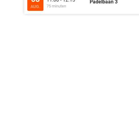
Padelbaan 3
75 minuten
AUG.