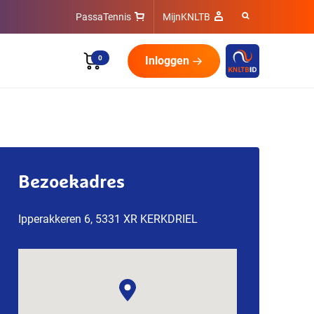
PassaTennis
MijnKNLTB
0
Inloggen
Bezoekadres
Ipperakkeren 6, 5331 XR KERKDRIEL