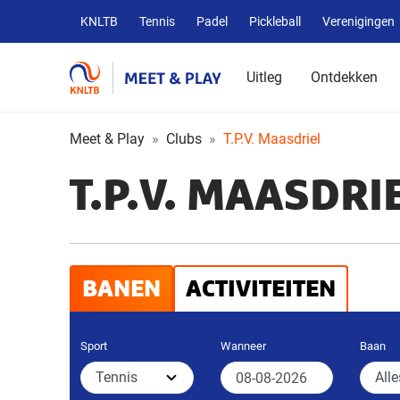
Overige
KNLTB
Tennis
Padel
Pickleball
Verenigingen
KNLTB
websites
Uitleg
Ontdekken
Meet & Play
Clubs
T.P.V. Maasdriel
T.P.V. MAASDRI
BANEN
ACTIVITEITEN
Sport
Wanneer
Baan