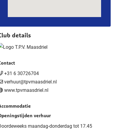
Club details
Contact
+31 6 30726704
verhuur@tpvmaasdriel.nl
www.tpvmaasdriel.nl
Accommodatie
Openingstijden verhuur
Doordeweeks maandag-donderdag tot 17.45