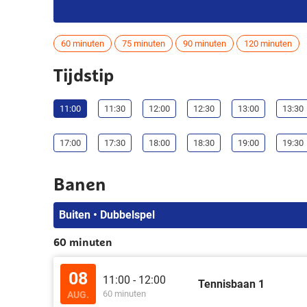
60 minuten
75 minuten
90 minuten
120 minuten
Tijdstip
11:00
11:30
12:00
12:30
13:00
13:30
17:00
17:30
18:00
18:30
19:00
19:30
Banen
Buiten • Dubbelspel
60 minuten
08
11:00 - 12:00
Tennisbaan 1
60 minuten
AUG.