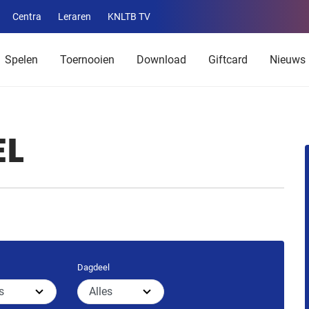
Centra
Leraren
KNLTB TV
Service
menu
Spelen
Toernooien
Download
Giftcard
Nieuws
EL
Dagdeel