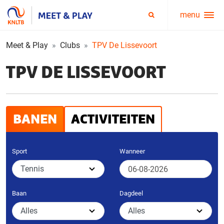
menu
Service
Zoeken
menu
Meet & Play
Clubs
TPV De Lissevoort
TPV DE LISSEVOORT
BANEN
ACTIVITEITEN
Sport
Wanneer
Baan
Dagdeel