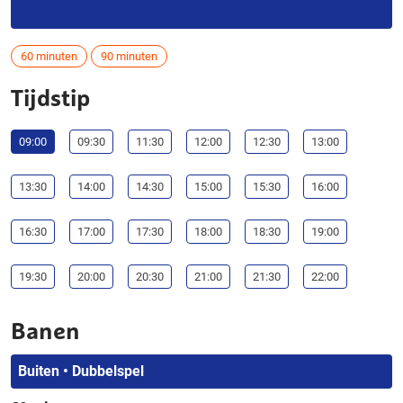
60 minuten
90 minuten
Tijdstip
09:00
09:30
11:30
12:00
12:30
13:00
13:30
14:00
14:30
15:00
15:30
16:00
16:30
17:00
17:30
18:00
18:30
19:00
19:30
20:00
20:30
21:00
21:30
22:00
Banen
Buiten • Dubbelspel