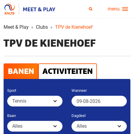
menu
Service
Zoeken
menu
Meet & Play
Clubs
TPV de Kienehoef
TPV DE KIENEHOEF
BANEN
ACTIVITEITEN
Sport
Wanneer
Baan
Dagdeel