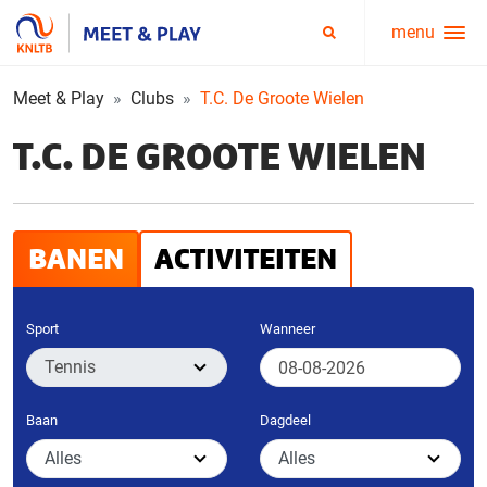
menu
Service
Zoeken
menu
Meet & Play
Clubs
T.C. De Groote Wielen
T.C. DE GROOTE WIELEN
BANEN
ACTIVITEITEN
Sport
Wanneer
Baan
Dagdeel