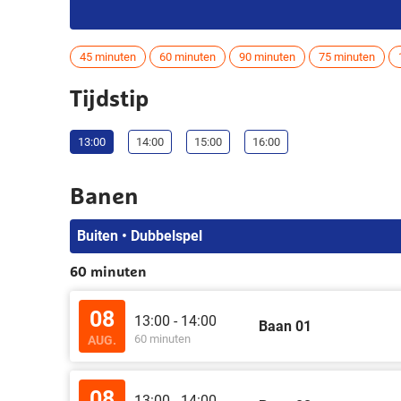
45 minuten
60 minuten
90 minuten
75 minuten
Tijdstip
13:00
14:00
15:00
16:00
Banen
Buiten • Dubbelspel
60 minuten
08
13:00 - 14:00
Baan 01
60 minuten
AUG.
08
13:00 - 14:00