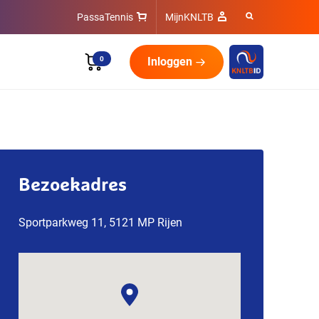
PassaTennis
MijnKNLTB
0
Inloggen
Bezoekadres
Sportparkweg 11, 5121 MP Rijen