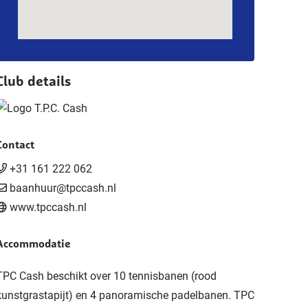
Club details
Contact
+31 161 222 062
baanhuur@tpccash.nl
www.tpccash.nl
Accommodatie
TPC Cash beschikt over 10 tennisbanen (rood
kunstgrastapijt) en 4 panoramische padelbanen. TPC