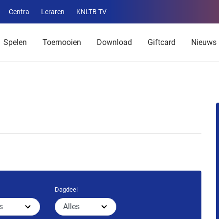
Centra
Leraren
KNLTB TV
Service
menu
Spelen
Toernooien
Download
Giftcard
Nieuws
Dagdeel