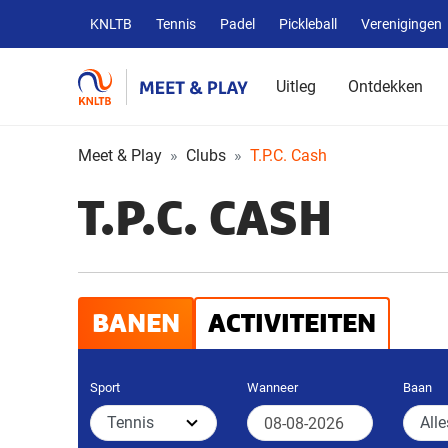
Overige
KNLTB
Tennis
Padel
Pickleball
Verenigingen
KNLTB
websites
Uitleg
Ontdekken
Meet & Play
Clubs
T.P.C. Cash
T.P.C. CASH
BANEN
ACTIVITEITEN
Sport
Wanneer
Baan