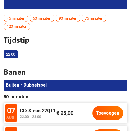
45 minuten
60 minuten
90 minuten
75 minuten
120 minuten
Tijdstip
22:00
Banen
Buiten • Dubbelspel
60 minuten
07
CC: Steun 22Q11
€ 25,00
Toevoegen
22:00 - 23:00
AUG.