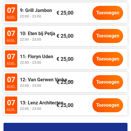
07
9: Grill Jambon
€ 25,00
Toevoegen
22:00 - 23:00
AUG.
07
10: Eten bij Petja
€ 25,00
Toevoegen
22:00 - 23:00
AUG.
07
11: Floryn Uden
€ 25,00
Toevoegen
22:00 - 23:00
AUG.
07
12: Van Gerwen Verke
...
€ 25,00
Toevoegen
22:00 - 23:00
AUG.
07
13: Lenz Architecten
€ 25,00
Toevoegen
22:00 - 23:00
AUG.