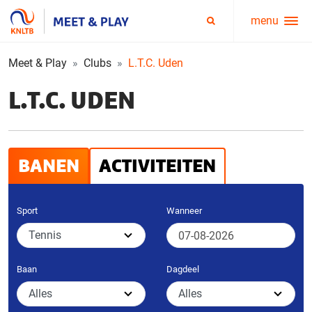
menu
Service
Zoeken
menu
Meet & Play
Clubs
L.T.C. Uden
L.T.C. UDEN
BANEN
ACTIVITEITEN
Sport
Wanneer
Baan
Dagdeel