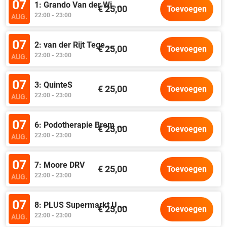
07
1: Grando Van der Wi
...
€ 25,00
Toevoegen
22:00 - 23:00
AUG.
07
2: van der Rijt Tege
...
€ 25,00
Toevoegen
22:00 - 23:00
AUG.
07
3: QuinteS
€ 25,00
Toevoegen
22:00 - 23:00
AUG.
07
6: Podotherapie Brem
...
€ 25,00
Toevoegen
22:00 - 23:00
AUG.
07
7: Moore DRV
€ 25,00
Toevoegen
22:00 - 23:00
AUG.
07
8: PLUS Supermarkt U
...
€ 25,00
Toevoegen
22:00 - 23:00
AUG.