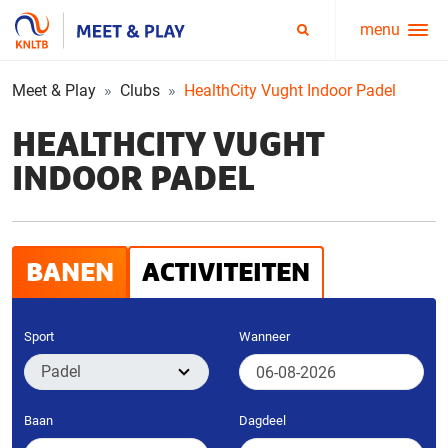
menu
Service
Zoeken
menu
Meet & Play
Clubs
HealthCity Vught Indoor Padel
HEALTHCITY VUGHT
INDOOR PADEL
BANEN
ACTIVITEITEN
Sport
Wanneer
Baan
Dagdeel