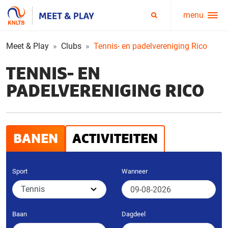
menu
Service
Zoeken
menu
Meet & Play
Clubs
Tennis- en padelvereniging Rico
TENNIS- EN
PADELVERENIGING RICO
BANEN
ACTIVITEITEN
Sport
Wanneer
Baan
Dagdeel