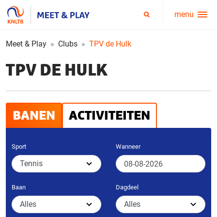
menu
Service
Zoeken
menu
Meet & Play
Clubs
TPV de Hulk
TPV DE HULK
BANEN
ACTIVITEITEN
Sport
Wanneer
Baan
Dagdeel